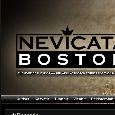
Uutiset
Kasvatit
Tuonnit
Viennit
Rekisteröinni
Pampula