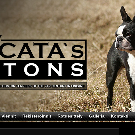
Viennit
Rekisteröinnit
Rotuesittely
Galleria
Kontakti