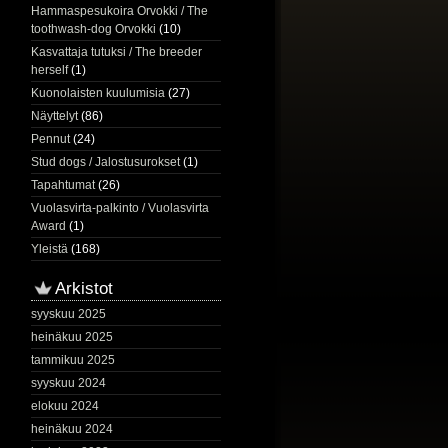
Hammaspesukoira Orvokki / The
toothwash-dog Orvokki
(10)
Kasvattaja tutuksi / The breeder
herself
(1)
Kuonolaisten kuulumisia
(27)
Näyttelyt
(86)
Pennut
(24)
Stud dogs / Jalostusurokset
(1)
Tapahtumat
(26)
Vuolasvirta-palkinto / Vuolasvirta
Award
(1)
Yleistä
(168)
Arkistot
syyskuu 2025
heinäkuu 2025
tammikuu 2025
syyskuu 2024
elokuu 2024
heinäkuu 2024