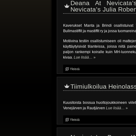
Deana At Nevicata’
Nevicata’s Julia Robert
Kaverukset Manta ja Brindi osallistuivat T
Bullmastiffit ja mastiffit ry ja jossa tuomare
Motiivina testiin osallistumiseen oli matteje
käyttäytyisivät tilanteissa, joissa niitä pain
paljon rankempi koiralle kuin MH-luonnekuvau
kivaa.
Lue lisää…
»
Yleistä
Tiimiulkoilua Heinolas
Kuusitoista bossua huoltojoukkoineen viilet
Venejärven ja Rautjärven
Lue lisää…
»
Yleistä