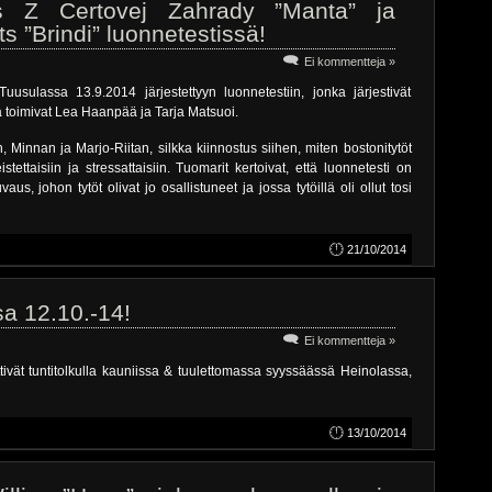
s Z Certovej Zahrady ”Manta” ja
s ”Brindi” luonnetestissä!
Ei kommentteja »
uusulassa 13.9.2014 järjestettyyn luonnetestiin, jonka järjestivät
ina toimivat Lea Haanpää ja Tarja Matsuoi.
n, Minnan ja Marjo-Riitan, silkka kiinnostus siihen, miten bostonitytöt
eistettaisiin ja stressattaisiin. Tuomarit kertoivat, että luonnetesti on
s, johon tytöt olivat jo osallistuneet ja jossa tytöillä oli ollut tosi
21/10/2014
sa 12.10.-14!
Ei kommentteja »
tivät tuntitolkulla kauniissa & tuulettomassa syyssäässä Heinolassa,
13/10/2014