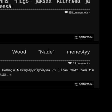
illis ”Hugo” jaksaa kuunnella ja
dessä!
Ei kommentteja »
07/10/2014
alie Wood ”Nade” menestyy
1 kommentti »
 Helsingin Mastery-syysnäyttelyssä 7.9. Kehänurmikko haisi tosi
lisää…
»
06/10/2014