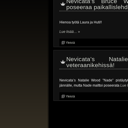
Nevicata’s Bruce W
poseeraa paikallisleh
Hienoa työtä Laura ja Huti!!
Lue lisää…
»
Yleistä
Nevicata’s Nat
veteraanikehissä!
Nevicata’s Natalie Wood ”Nade” pistäytyi
jännälle, mutta Nade malttoi poseerata
Lue 
Yleistä