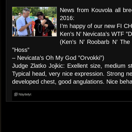
News from Kouvola all br
2016:
I’m happy of our new FI C
Ken’s N’ Nevicata’s WTF ”Dix
(Ken’s N’ Roobarb N’ Th
”Hoss”
– Nevicata’s Oh My God ”Orvokki”)
Judge Zlatko Jojkic: Exellent size, medium s
Typical head, very nice expression. Strong nec
developed chest, good angulations. Nice beha
Näyttelyt