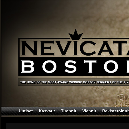
Uutiset
Kasvatit
Tuonnit
Viennit
Rekisteröinni