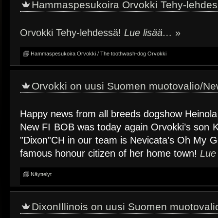
Hammaspesukoira Orvokki Tehy-lehdes
Orvokki Tehy-lehdessä!
Lue lisää…
»
Hammaspesukoira Orvokki / The toothwash-dog Orvokki
Orvokki on uusi Suomen muotovalio/Ne
Happy news from all breeds dogshow Heinola
New FI BOB was today again Orvokki’s son K
”Dixon”CH in our team is Nevicata’s Oh My Go
famous honour citizen of her home town!
Lue
Näyttelyt
DixonIllinois on uusi Suomen muotoval