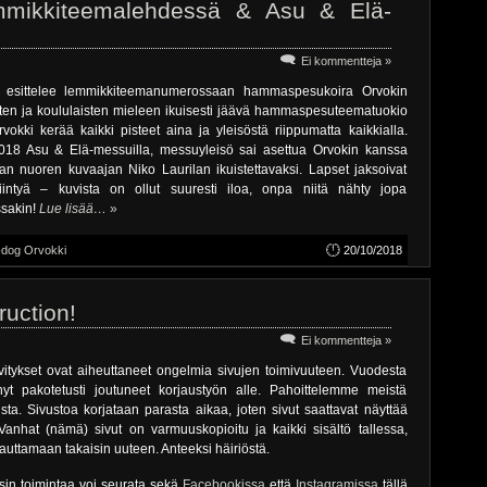
emmikkiteemalehdessä & Asu & Elä-
Ei kommentteja »
ylä esittelee lemmikkiteemanumerossaan hammaspesukoira Orvokin
sten ja koululaisten mieleen ikuisesti jäävä hammaspesuteematuokio
vokki kerää kaikki pisteet aina ja yleisöstä riippumatta kaikkialla.
.2018 Asu & Elä-messuilla, messuyleisö sai asettua Orvokin kanssa
 nuoren kuvaajan Niko Laurilan ikuistettavaksi. Lapset jaksoivat
intyä – kuvista on ollut suuresti iloa, onpa niitä nähty jopa
ssakin!
Lue lisää…
»
-dog Orvokki
20/10/2018
ruction!
Ei kommentteja »
vitykset ovat aiheuttaneet ongelmia sivujen toimivuuteen. Vuodesta
yt pakotetusti joutuneet korjaustyön alle. Pahoittelemme meistä
ista. Sivustoa korjataan parasta aikaa, joten sivut saattavat näyttää
Vanhat (nämä) sivut on varmuuskopioitu ja kaikki sisältö tallessa,
lauttamaan takaisin uuteen. Anteeksi häiriöstä.
asin toimintaa voi seurata sekä
Facebookissa
että
Instagramissa
tällä