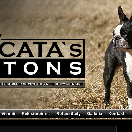
Viennit
Rekisteröinnit
Rotuesittely
Galleria
Kontakti