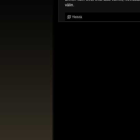
välin.
Yleistä