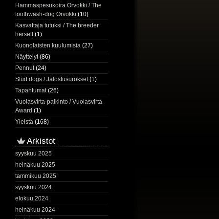
Hammaspesukoira Orvokki / The
toothwash-dog Orvokki
(10)
Kasvattaja tutuksi / The breeder
herself
(1)
Kuonolaisten kuulumisia
(27)
Näyttelyt
(86)
Pennut
(24)
Stud dogs / Jalostusurokset
(1)
Tapahtumat
(26)
Vuolasvirta-palkinto / Vuolasvirta
Award
(1)
Yleistä
(168)
Arkistot
syyskuu 2025
heinäkuu 2025
tammikuu 2025
syyskuu 2024
elokuu 2024
heinäkuu 2024