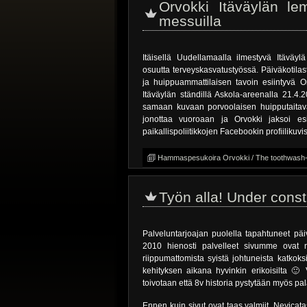
Orvokki Itäväylän l
messuilla
Itäisellä Uudellamaalla ilmestyvä Itävä
osuutta terveyskasvatustyössä. Päiväkotila
ja huippuammattilaisen tavoin esiintyvä Or
Itäväylän ständillä Askola-areenalla 21.4
samaan kuvaan porvoolaisen huipputaitavan
jonottaa vuoroaan ja Orvokki jaksoi esi
paikallispoliitikkojen Facebookin profiilikuvi
Hammaspesukoira Orvokki / The toothwash
Työn alla! Under const
Palveluntarjoajan puolella tapahtuneet päi
2010 hienosti palvelleet sivumme ovat n
riippumattomista syistä johtuneista katkoks
kehityksen aikana hyvinkin erikoisilta 🙂 
toivotaan että 8v historia pystytään myös pa
Ennen kuin sivut ovat taas valmiit, Nevicat