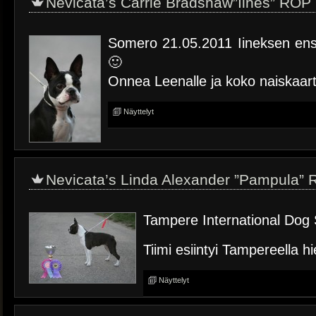
Nevicata’s Carrie Bradshaw”Iines” ROP
Somero 21.05.2011 Iineksen en
🙂
Onnea Leenalle ja koko naiskaarti
Näyttelyt
Nevicata’s Linda Alexander ”Pampula”
Tampere International Dog
Tiimi esiintyi Tampereella h
Näyttelyt