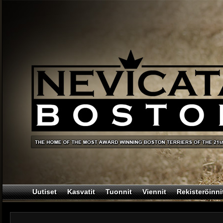
Uutiset
Kasvatit
Tuonnit
Viennit
Rekisteröinni