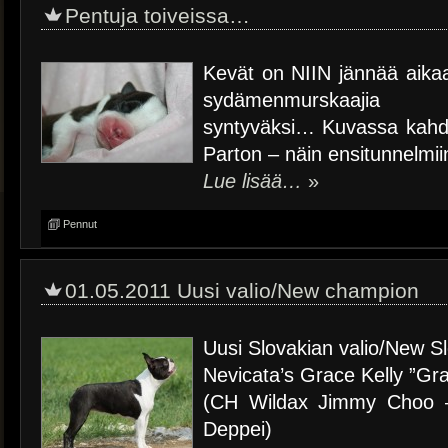
Pentuja toiveissa…
Kevät on NIIN jännää aik
sydämenmurskaajia
syntyväksi… Kuvassa kahde
Parton – näin ensitunnelmii
Lue lisää…
»
Pennut
01.05.2011 Uusi valio/New champion
Uusi Slovakian valio/New S
Nevicata’s Grace Kelly ”Gr
(CH Wildax Jimmy Choo 
Deppei)