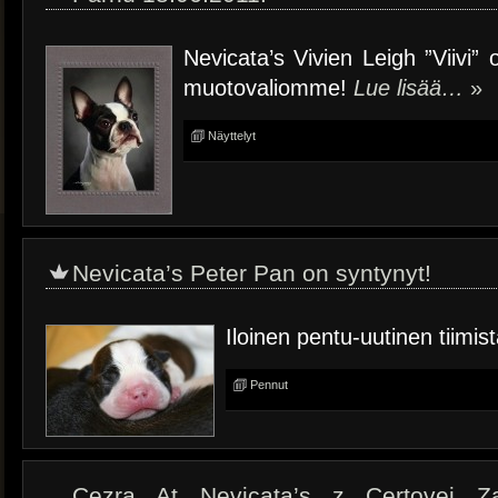
Nevicata’s Vivien Leigh ”Viivi”
muotovaliomme!
Lue lisää…
»
Näyttelyt
Nevicata’s Peter Pan on syntynyt!
Iloinen pentu-uutinen tiim
Pennut
Cezra At Nevicata’s z Certovej Z