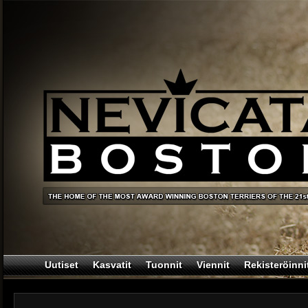
Uutiset
Kasvatit
Tuonnit
Viennit
Rekisteröinni