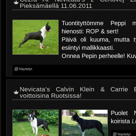
Pieksämäellä 11.06.2011
Tuontityttömme Peppi m
hienosti: ROP & sert!
Päivä oli kuuma, mutta ty
esiintyi mallikkaasti.
Onnea Pepin perheelle! Ku
Näyttelyt
Nevicata’s Calvin Klein & Carrie B
voittoisina Ruotsissa!
Puolet N
koirista
L
Näyttelyt