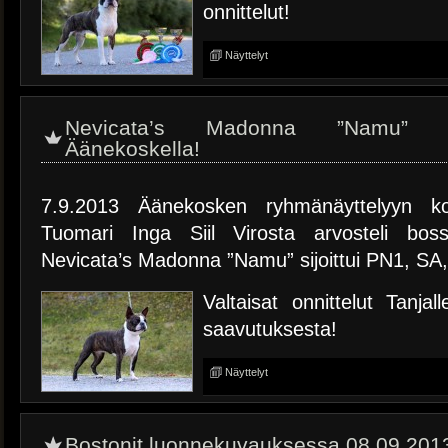
onnittelut!
Näyttelyt
Nevicata’s Madonna ”Namu” 
Äänekoskella!
7.9.2013 Äänekosken ryhmänäyttelyyn ko
Tuomari Inga Siil Virosta arvosteli boss
Nevicata’s Madonna ”Namu” sijoittui PN1, SA
Valtaisat onnittelut Tanja
saavutuksesta!
Näyttelyt
Bostonit luonnekuvauksessa 08.09.201