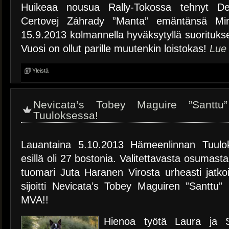
Huikeaa nousua Rally-Tokossa tehnyt D
Certovej Záhrady ”Manta” emäntänsä Mi
15.9.2013 kolmannella hyväksytyllä suorituks
Vuosi on ollut parille muutenkin loistokas!
Lue
Yleistä
Nevicata’s Tobey Maguire ”Santt
Tuuloksessa!
Lauantaina 5.10.2013 Hämeenlinnan Tuulo
esillä oli 27 bostonia. Valitettavasta osumast
tuomari Juta Haranen Virosta urheasti jatko
sijoitti Nevicata’s Tobey Maguiren ”Santt
MVA!!
Hienoa työtä Laura ja S