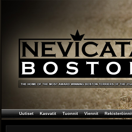
Uutiset
Kasvatit
Tuonnit
Viennit
Rekisteröinni