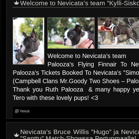
Welcome to Nevicata’s team ”Kylli-Sisk
Welcome to Nevicata’s team
Palooza’s Flying Finnair To Nev
Palooza’s Tickets Booked To Nevicata’s ”Simo
(Campbell Clans Mr.Goody Two Shoes – Paloo
Thank you Ruth Palooza & many happy years
Tero with these lovely pups! <3
Yleistä
Nevicata’s Bruce Willis ”Hugo” ja Nevi
”Santtu” Match-Showssa Pertunmaalla!