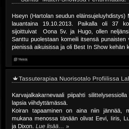
Hseyn (Hartolan seudun eläinsujeluyhdistys) M
lauantaina 19.10.2013. Paikalla oli 37 ko
sijoittuivat Oona 5v. ja Hugo, ollen neljäns
Santtu puolestaan komeili itsensä punaisten
pienissä aikuisissa ja oli Best In Show kehän
Yleistä
Tassuterapiaa Nuorisotalo Profiilissa L
Karvajalkakarnevaali piipahti silittelysessiol
lapsia viihdyttämässä.
Koiran tapaaminen on aina niin jännää, m
mukana menossa tänään olivat Eevi, Iiris, Lu
ja Dixon.
Lue lisää…
»