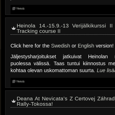
Yleistä
Heinola 14.-15.9.-13 Verijälkikurssi II
Tracking course II
Click here for the
Swedish
or
English
version!
Jäljestysharjoitukset jatkuivat Heinola
puolessa välissä. Taas tuntui kiinnostus meil
kohtaa olevan uskomattoman suurta.
Lue lis
Yleistä
Deana At Nevicata’s Z Certovej Záhra
Rally-Tokossa!