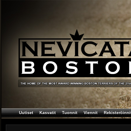
Uutiset
Kasvatit
Tuonnit
Viennit
Rekisteröinni