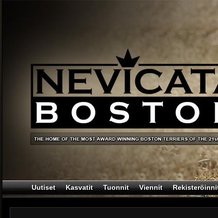
Uutiset
Kasvatit
Tuonnit
Viennit
Rekisteröinni