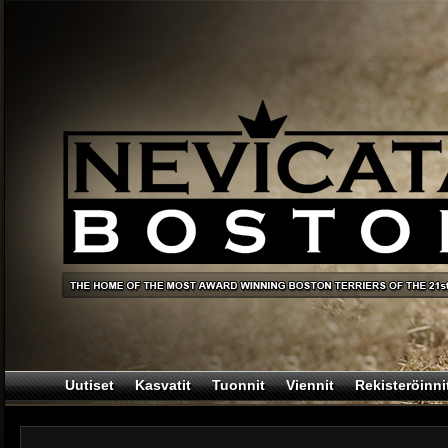
Uutiset
Kasvatit
Tuonnit
Viennit
Rekisteröinni