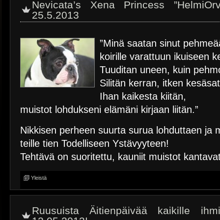
Nevicata’s Xena Princess ”HelmiOr
25.5.2013
”Minä saatan sinut pehmeä
koirille varattuun ikuiseen 
Tuuditan uneen, kuin pehm
Silitän kerran, itken kesäsa
Ihan kaikesta kiitän,
muistot lohdukseni elämäni kirjaan liitän.”
Nikkisen perheen suurta surua lohduttaen ja 
teille tien Todelliseen Ystävyyteen!
Tehtävä on suoritettu, kauniit muistot kantava
Yleistä
Ruusuista Äitienpäivää kaikille ihmi