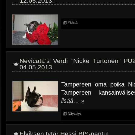
12.05.2013!
Yleistä
Nevicata’s Verdi ”Nicke Turtonen” P
04.05.2013
Tampereen oma poika Nicke
Tampereen kansainvälis
lisää…
»
Näyttelyt
Elviksen tytär Hessi BIS-pentu!