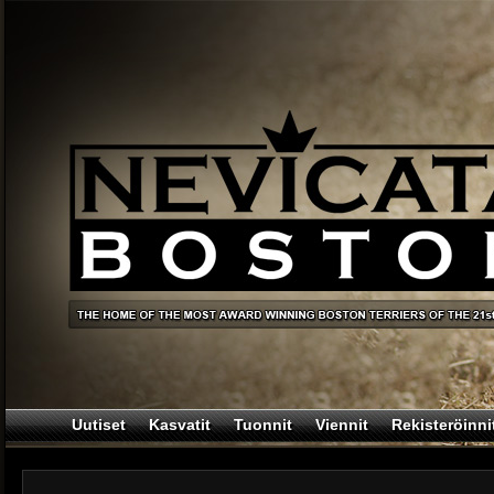
Uutiset
Kasvatit
Tuonnit
Viennit
Rekisteröinni