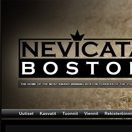
Uutiset
Kasvatit
Tuonnit
Viennit
Rekisteröinni