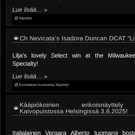
Lue lisää…
»
Näyttelyt
Ch Nevicata’s Isadora Duncan DCAT ”Lil
Lilja’s lovely Select win at the Milwauke
Specialty!
Lue lisää…
»
Kuonolaisten kuulumisia
,
Näyttelyt
Kääpiökoirien erikoisnäyttely
Kaivopuistossa Helsingissä 3.8.2025!
Italialainen Vergara Alberto tuomaroi bost