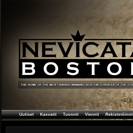
Uutiset
Kasvatit
Tuonnit
Viennit
Rekisteröinni