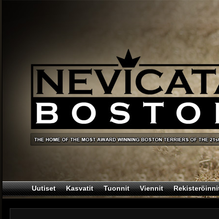
Uutiset
Kasvatit
Tuonnit
Viennit
Rekisteröinni