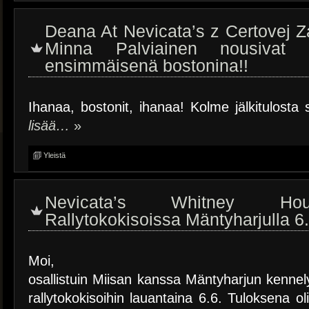
Deana At Nevicata’s z Certovej 
Minna Palviainen nousivat V
ensimmäisenä bostonina!!
Ihanaa, bostonit, ihanaa! Kolme jälkitulost
lisää…
»
Yleistä
Nevicata’s Whitney Hou
Rallytokokisoissa Mäntyharjulla 6
Moi,
osallistuin Miisan kanssa Mäntyharjun kennely
rallytokokisoihin lauantaina 6.6. Tuloksena ol