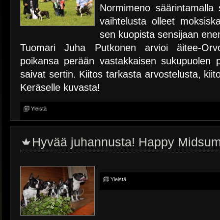
Normimeno säärintamalla si
vaihtelusta olleet moksis
sen kuopista sensijaan en
Tuomari Juha Putkonen arvioi äitee-Orv
poikansa perään vastakkaisen sukupuolen 
saivat sertin. Kiitos tarkasta arvostelusta, kiit
Keräselle kuvasta!
Yleistä
Hyvää juhannusta! Happy Midsu
Yleistä