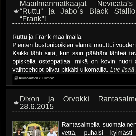
Maailmanmatkaajat Nevicata’
“Ruttu” ja Jabo´s Black Stalli
“Frank”!
Ruttu ja Frank maailmalla.
Pienten bostonipoikien elämä muuttui vuoden 
Kaikki lähti siitä, kun sain päähäni lähteä t
opiskella osteopatiaa, mikä on kovin nuori 
vaihtoehdot olivat pitkälti ulkomailla.
Lue lisä
Kuonolaisten kuulumisia
Dixon ja Orvokki Rantasalme
28.6.2015
Rantasalmella suomalainen
vettä, puhalsi kylmästi 