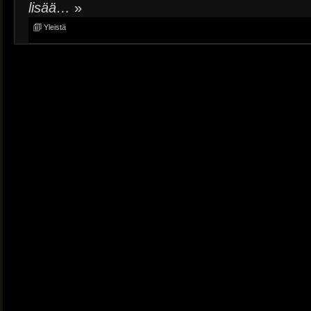
lisää…
»
Yleistä