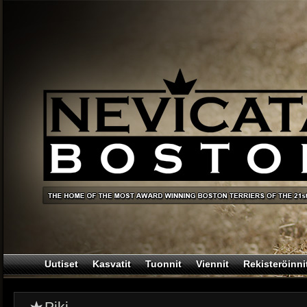
Uutiset
Kasvatit
Tuonnit
Viennit
Rekisteröinni
Piki