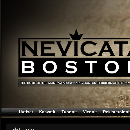
Uutiset
Kasvatit
Tuonnit
Viennit
Rekisteröinni
Luula