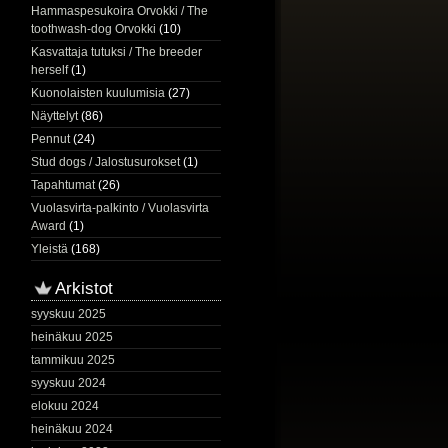
Hammaspesukoira Orvokki / The
toothwash-dog Orvokki
(10)
Kasvattaja tutuksi / The breeder
herself
(1)
Kuonolaisten kuulumisia
(27)
Näyttelyt
(86)
Pennut
(24)
Stud dogs / Jalostusurokset
(1)
Tapahtumat
(26)
Vuolasvirta-palkinto / Vuolasvirta
Award
(1)
Yleistä
(168)
Arkistot
syyskuu 2025
heinäkuu 2025
tammikuu 2025
syyskuu 2024
elokuu 2024
heinäkuu 2024