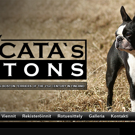
Viennit
Rekisteröinnit
Rotuesittely
Galleria
Kontakti