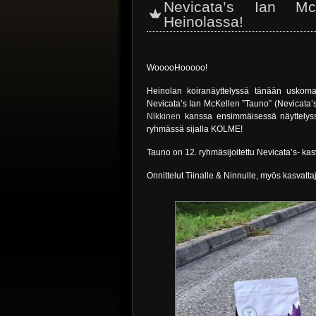
Nevicata’s Ian M
Heinolassa!
WooooHooooo!
Heinolan koiranäyttelyssä tänään uskomat
Nevicata’s Ian McKellen ”Tauno” (Nevicata
Nikkinen
kanssa ensimmäisessä näyttelyssä
ryhmässä sijalla KOLME!
Tauno on 12. ryhmäsijoitettu Nevicata’s- kasv
Onnittelut Tiinalle & Ninnulle, myös kasvatta