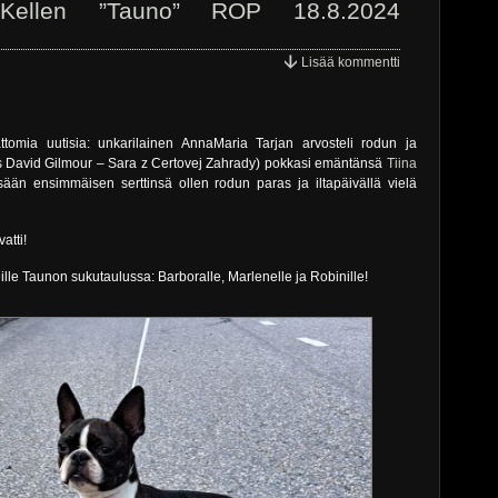
cKellen ”Tauno” ROP 18.8.2024
Lisää kommentti
tomia uutisia: unkarilainen AnnaMaria Tarjan arvosteli rodun ja
’s David Gilmour – Sara z Certovej Zahrady) pokkasi emäntänsä
Tiina
än ensimmäisen serttinsä ollen rodun paras ja iltapäivällä vielä
atti!
jille Taunon sukutaulussa: Barboralle, Marlenelle ja Robinille!