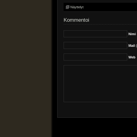
Näyttelyt
Kommentoi
Nimi
Mail
(
Web