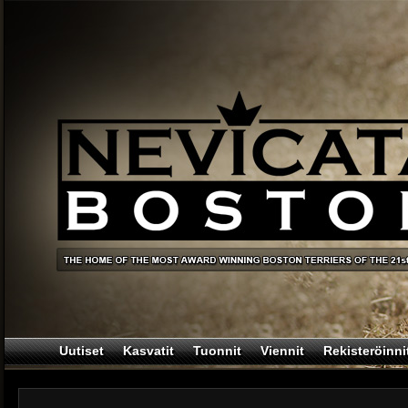
Uutiset
Kasvatit
Tuonnit
Viennit
Rekisteröinni