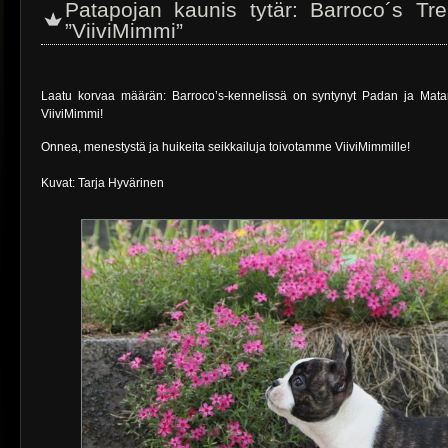
Patapojan kaunis tytär: Barroco´s T
”ViiviMimmi”
Laatu korvaa määrän: Barroco’s-kennelissä on syntynyt Padan ja Mat
ViiviMimmi!
Onnea, menestystä ja huikeita seikkailuja toivotamme ViiviMimmille!
Kuvat: Tarja Hyvärinen