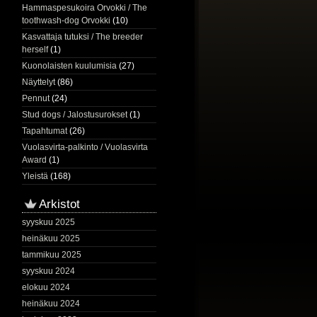
Hammaspesukoira Orvokki / The
toothwash-dog Orvokki
(10)
Kasvattaja tutuksi / The breeder
herself
(1)
Kuonolaisten kuulumisia
(27)
Näyttelyt
(86)
Pennut
(24)
Stud dogs / Jalostusurokset
(1)
Tapahtumat
(26)
Vuolasvirta-palkinto / Vuolasvirta
Award
(1)
Yleistä
(168)
Arkistot
syyskuu 2025
heinäkuu 2025
tammikuu 2025
syyskuu 2024
elokuu 2024
heinäkuu 2024