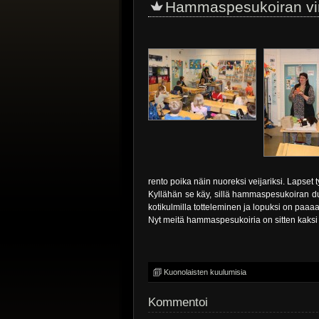
Hammaspesukoiran vir
rento poika näin nuoreksi veijariksi. Lapset 
Kyllähän se käy, sillä hammaspesukoiran d
kotikulmilla totteleminen ja lopuksi on paa
Nyt meitä hammaspesukoiria on sitten kaksi 
Kuonolaisten kuulumisia
Kommentoi