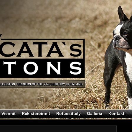
Viennit
Rekisteröinnit
Rotuesittely
Galleria
Kontakti