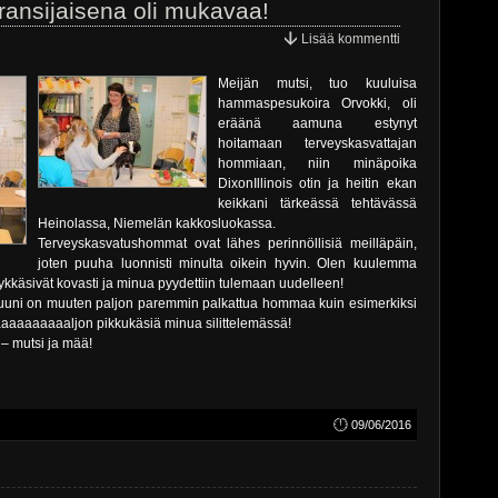
ansijaisena oli mukavaa!
Lisää kommentti
Meijän mutsi, tuo kuuluisa
hammaspesukoira Orvokki, oli
eräänä aamuna estynyt
hoitamaan terveyskasvattajan
hommiaan, niin minäpoika
DixonIllinois otin ja heitin ekan
keikkani tärkeässä tehtävässä
Heinolassa, Niemelän kakkosluokassa.
Terveyskasvatushommat ovat lähes perinnöllisiä meilläpäin,
joten puuha luonnisti minulta oikein hyvin. Olen kuulemma
tykkäsivät kovasti ja minua pyydettiin tulemaan uudelleen!
uuni on muuten paljon paremmin palkattua hommaa kuin esimerkiksi
aaaaaaaaaaaljon pikkukäsiä minua silittelemässä!
– mutsi ja mää!
09/06/2016